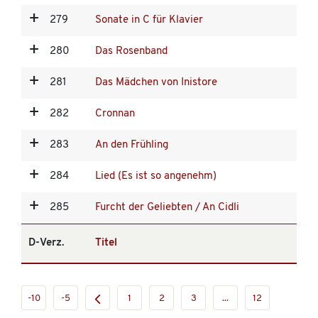
279
Sonate in C für Klavier
280
Das Rosenband
281
Das Mädchen von Inistore
282
Cronnan
283
An den Frühling
284
Lied (Es ist so angenehm)
285
Furcht der Geliebten / An Cidli
D-Verz.
Titel
-10
-5
1
2
3
...
12