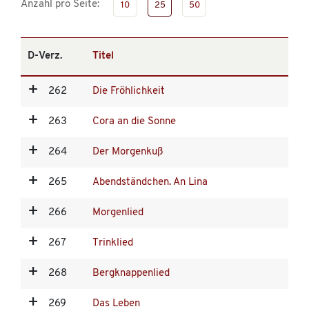
Anzahl pro Seite:
10
25
50
D-Verz.
Titel
262
Die Fröhlichkeit
263
Cora an die Sonne
264
Der Morgenkuß
265
Abendständchen. An Lina
266
Morgenlied
267
Trinklied
268
Bergknappenlied
269
Das Leben