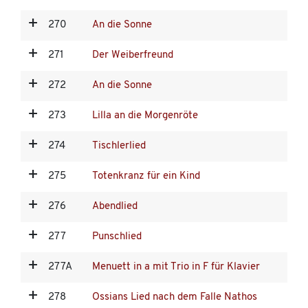
270
An die Sonne
271
Der Weiberfreund
272
An die Sonne
273
Lilla an die Morgenröte
274
Tischlerlied
275
Totenkranz für ein Kind
276
Abendlied
277
Punschlied
277A
Menuett in a mit Trio in F für Klavier
278
Ossians Lied nach dem Falle Nathos