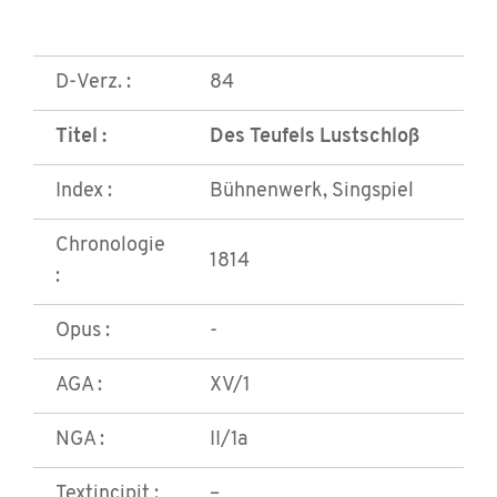
D-Verz. :
84
Titel :
Des Teufels Lustschloß
Index :
Bühnenwerk, Singspiel
Chronologie
1814
:
Opus :
-
AGA :
XV/1
NGA :
II/1a
Textincipit :
–