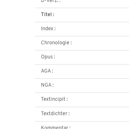
D-Verz. :
Titel :
Index :
Chronologie :
Opus :
AGA :
NGA :
Textincipit :
Textdichter :
Kommentar :