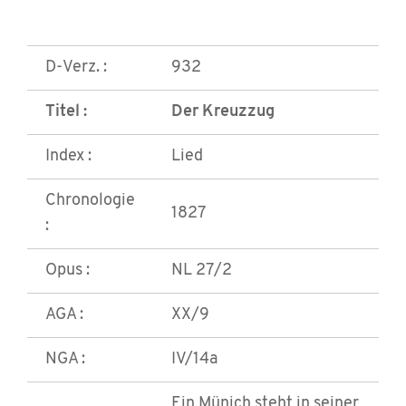
D-Verz. :
932
Titel :
Der Kreuzzug
Index :
Lied
Chronologie
1827
:
Opus :
NL 27/2
AGA :
XX/9
NGA :
IV/14a
Ein Münich steht in seiner