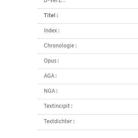
D-Verz. :
Titel :
Index :
Chronologie :
Opus :
AGA :
NGA :
Textincipit :
Textdichter :