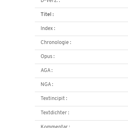
D-Verz. :
Titel :
Index :
Chronologie :
Opus :
AGA :
NGA :
Textincipit :
Textdichter :
Kommentar :