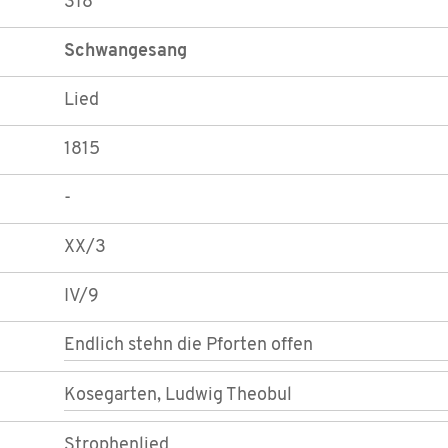
318
Schwangesang
Lied
1815
-
XX/3
IV/9
Endlich stehn die Pforten offen
Kosegarten, Ludwig Theobul
Strophenlied