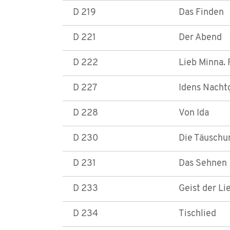
D 219
Das Finden
D 221
Der Abend
D 222
Lieb Minna.
D 227
Idens Nacht
D 228
Von Ida
D 230
Die Täuschu
D 231
Das Sehnen
D 233
Geist der Li
D 234
Tischlied