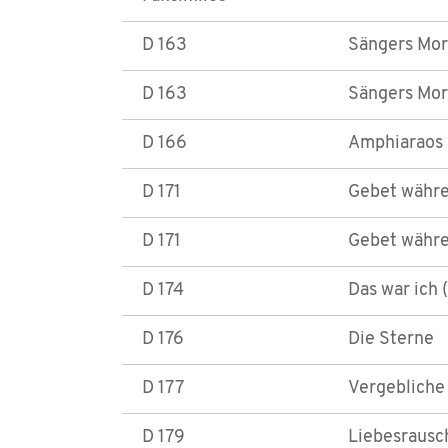
D 163
Sängers Morg
D 163
Sängers Mor
D 166
Amphiaraos
D 171
Gebet währen
D 171
Gebet währe
D 174
Das war ich 
D 176
Die Sterne
D 177
Vergebliche
D 179
Liebesrausch