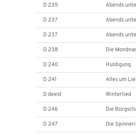
D 235
Abends unter
D 237
Abends unter
D 237
Abends unter
D 238
Die Mondna
D 240
Huldigung
D 241
Alles um Li
D deest
Winterlied
D 246
Die Bürgsch
D 247
Die Spinner