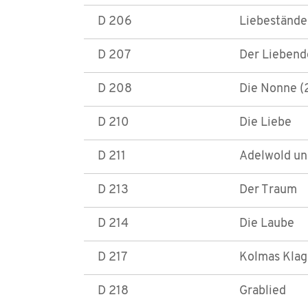
D 206
Liebestände
D 207
Der Liebend
D 208
Die Nonne (2
D 210
Die Liebe
D 211
Adelwold u
D 213
Der Traum
D 214
Die Laube
D 217
Kolmas Klag
D 218
Grablied