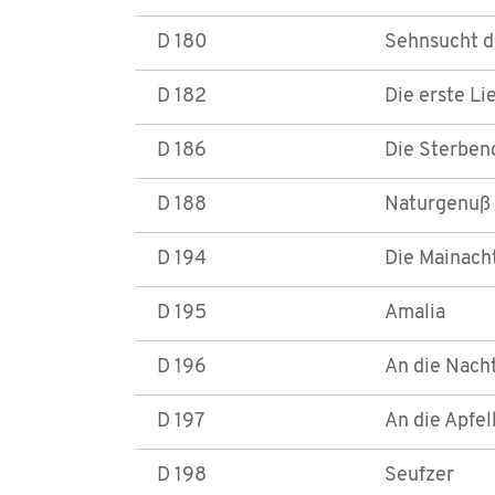
D 180
Sehnsucht d
D 182
Die erste Li
D 186
Die Sterben
D 188
Naturgenuß
D 194
Die Mainach
D 195
Amalia
D 196
An die Nacht
D 197
An die Apfel
D 198
Seufzer