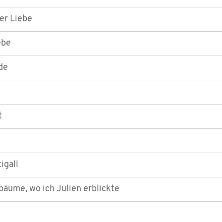
er Liebe
ebe
de
t
igall
bäume, wo ich Julien erblickte