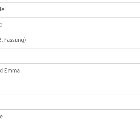
lei
e
. Fassung)
nd Emma
e