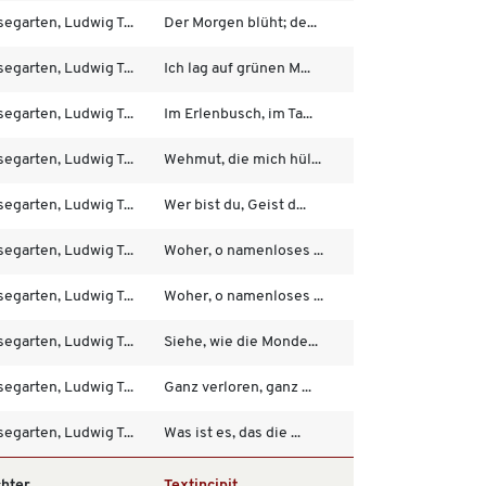
egarten, Ludwig T...
Der Morgen blüht; de...
egarten, Ludwig T...
Ich lag auf grünen M...
egarten, Ludwig T...
Im Erlenbusch, im Ta...
egarten, Ludwig T...
Wehmut, die mich hül...
egarten, Ludwig T...
Wer bist du, Geist d...
egarten, Ludwig T...
Woher, o namenloses ...
egarten, Ludwig T...
Woher, o namenloses ...
egarten, Ludwig T...
Siehe, wie die Monde...
egarten, Ludwig T...
Ganz verloren, ganz ...
egarten, Ludwig T...
Was ist es, das die ...
chter
Textincipit