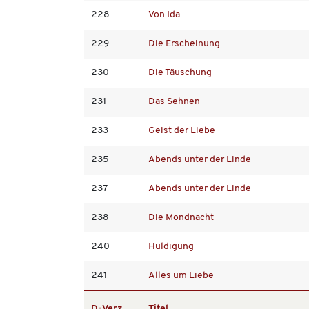
228
Von Ida
229
Die Erscheinung
230
Die Täuschung
231
Das Sehnen
233
Geist der Liebe
235
Abends unter der Linde
237
Abends unter der Linde
238
Die Mondnacht
240
Huldigung
241
Alles um Liebe
D-Verz.
Titel