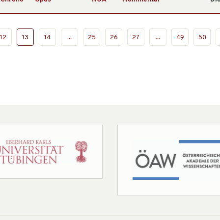
12
13
14
...
25
26
27
...
49
50