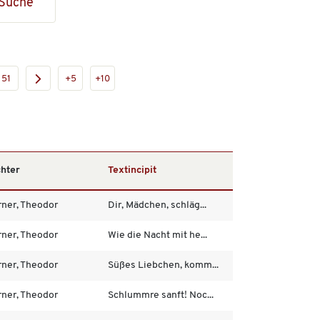
Suche
51
+5
+10
chter
Textincipit
rner, Theodor
Dir, Mädchen, schläg...
rner, Theodor
Wie die Nacht mit he...
rner, Theodor
Süßes Liebchen, komm...
rner, Theodor
Schlummre sanft! Noc...