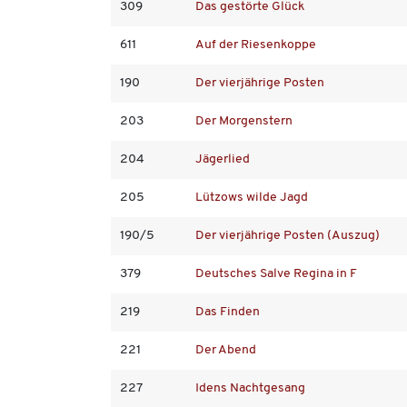
309
Das gestörte Glück
611
Auf der Riesenkoppe
190
Der vierjährige Posten
203
Der Morgenstern
204
Jägerlied
205
Lützows wilde Jagd
190/5
Der vierjährige Posten (Auszug)
379
Deutsches Salve Regina in F
219
Das Finden
221
Der Abend
227
Idens Nachtgesang