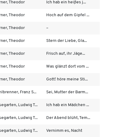
rner, Theodor
Ich hab ein heißes j...
rner, Theodor
Hoch auf dem Gipfel ...
rner, Theodor
–
rner, Theodor
Stern der Liebe, Gla...
rner, Theodor
Frisch auf, ihr Jäge...
rner, Theodor
Was glänzt dort vom ...
rner, Theodor
Gott! höre meine Sti...
lbrenner, Franz S...
Sei, Mutter der Barm...
egarten, Ludwig T...
Ich hab ein Mädchen ...
egarten, Ludwig T...
Der Abend blüht, Tem...
egarten, Ludwig T...
Vernimm es, Nacht