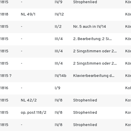
1815
-
IV/9
Strophenlied
Kö
1818
NL 49/1
IV/12
Kö
1815
-
II/2
Nr. 5 auch in IV/14
Kö
1815
-
III/4
2. Bearbeitung; 2 Si...
Kö
1815
-
III/4
2 Singstimmen oder 2...
Kö
1815
-
III/4
2 Singstimmen oder 2...
Kö
1815 ?
IV/14b
Klavierbearbeitung d...
Kö
1816
-
I/9
Koh
1815
NL 42/2
IV/8
Strophenlied
Kos
1815
op. post 118/2
IV/8
Strophenlied
Kos
1815
-
IV/8
Strophenlied
Kos