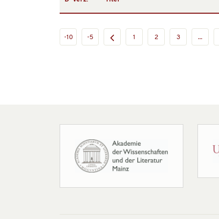
-10
-5
1
2
3
...