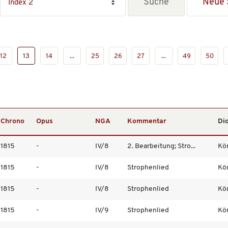
Neue 
12
13
14
...
25
26
27
...
49
50
Chrono
Opus
NGA
Kommentar
Di
1815
-
IV/8
2. Bearbeitung; Stro...
Kö
1815
-
IV/8
Strophenlied
Kö
1815
-
IV/8
Strophenlied
Kö
1815
-
IV/9
Strophenlied
Kö