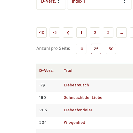
-10
-5
1
2
3
...
Anzahl pro Seite:
10
25
50
D-Verz.
Titel
179
Liebesrausch
180
Sehnsucht der Liebe
206
Liebeständelei
304
Wiegenlied