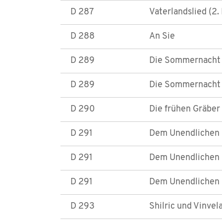
D 287
Vaterlandslied (2.
D 288
An Sie
D 289
Die Sommernacht (
D 289
Die Sommernacht 
D 290
Die frühen Gräber
D 291
Dem Unendlichen (
D 291
Dem Unendlichen (
D 291
Dem Unendlichen (
D 293
Shilric und Vinvela