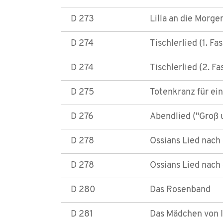
D 273
Lilla an die Morge
D 274
Tischlerlied (1. Fa
D 274
Tischlerlied (2. F
D 275
Totenkranz für ei
D 276
Abendlied ("Groß 
D 278
Ossians Lied nach 
D 278
Ossians Lied nach 
D 280
Das Rosenband
D 281
Das Mädchen von In