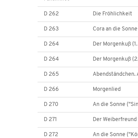
D 262
Die Fröhlichkeit
D 263
Cora an die Sonne
D 264
Der Morgenkuß (1.
D 264
Der Morgenkuß (2.
D 265
Abendständchen. 
D 266
Morgenlied
D 270
An die Sonne ("Sin
D 271
Der Weiberfreund
D 272
An die Sonne ("Kö