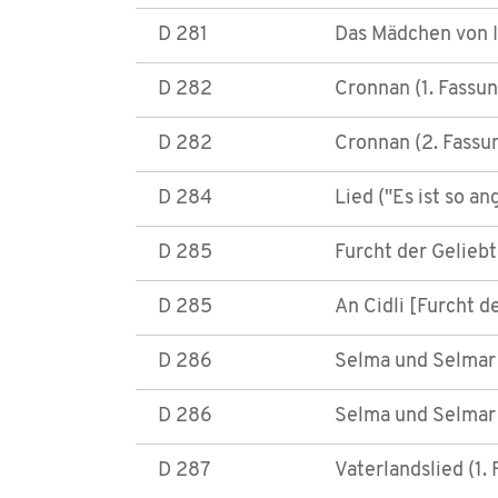
D 281
Das Mädchen von I
D 282
Cronnan (1. Fassun
D 282
Cronnan (2. Fassu
D 284
Lied ("Es ist so a
D 285
Furcht der Geliebt
D 285
An Cidli [Furcht d
D 286
Selma und Selmar 
D 286
Selma und Selmar 
D 287
Vaterlandslied (1.