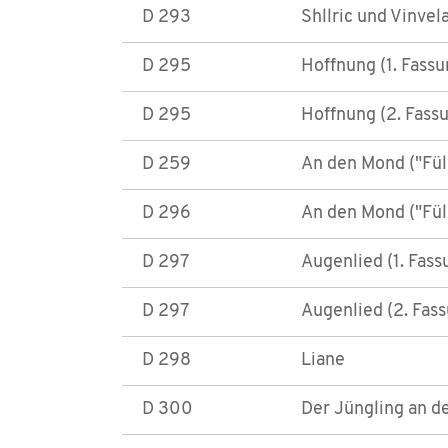
D 293
Shllric und Vinvel
D 295
Hoffnung (1. Fassu
D 295
Hoffnung (2. Fass
D 259
An den Mond ("Füll
D 296
An den Mond ("Füll
D 297
Augenlied (1. Fass
D 297
Augenlied (2. Fas
D 298
Liane
D 300
Der Jüngling an d