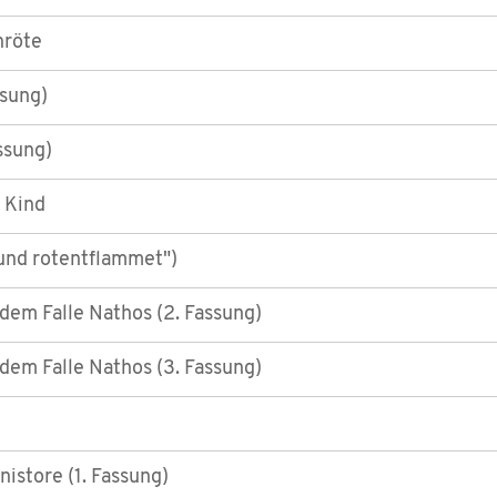
nröte
ssung)
assung)
n Kind
und rotentflammet")
dem Falle Nathos (2. Fassung)
dem Falle Nathos (3. Fassung)
istore (1. Fassung)