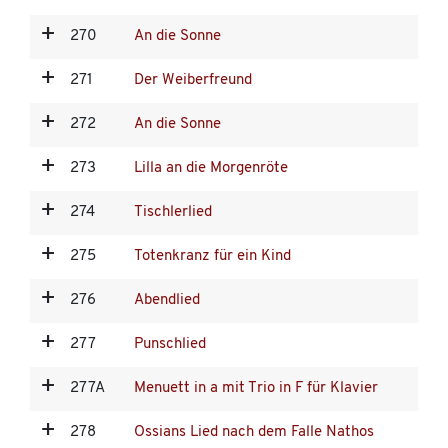
270
An die Sonne
271
Der Weiberfreund
272
An die Sonne
273
Lilla an die Morgenröte
274
Tischlerlied
275
Totenkranz für ein Kind
276
Abendlied
277
Punschlied
277A
Menuett in a mit Trio in F für Klavier
278
Ossians Lied nach dem Falle Nathos