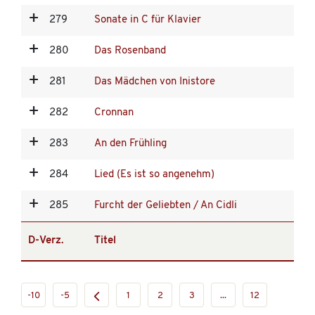
279
Sonate in C für Klavier
280
Das Rosenband
281
Das Mädchen von Inistore
282
Cronnan
283
An den Frühling
284
Lied (Es ist so angenehm)
285
Furcht der Geliebten / An Cidli
D-Verz.
Titel
-10
-5
1
2
3
...
12