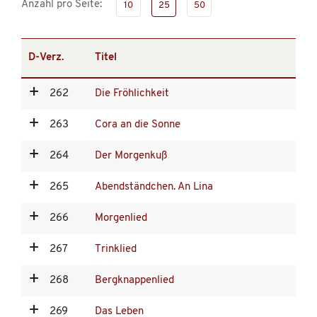
Anzahl pro Seite:
10
25
50
D-Verz.
Titel
262
Die Fröhlichkeit
263
Cora an die Sonne
264
Der Morgenkuß
265
Abendständchen. An Lina
266
Morgenlied
267
Trinklied
268
Bergknappenlied
269
Das Leben