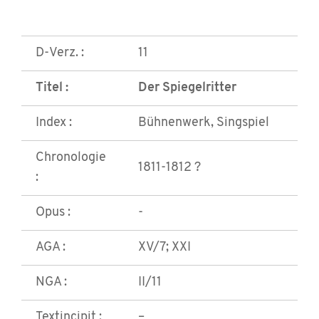
D-Verz. :
11
Titel :
Der Spiegelritter
Index :
Bühnenwerk, Singspiel
Chronologie
1811-1812 ?
:
Opus :
-
AGA :
XV/7; XXI
NGA :
II/11
Textincipit :
–