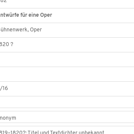
982
ntwürfe für eine Oper
ühnenwerk, Oper
820 ?
I/16
anonym
819–1820?; Titel und Textdichter unbekannt