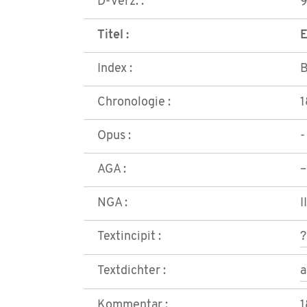
D-Verz. :
Titel :
E
Index :
B
Chronologie :
1
Opus :
-
AGA :
–
NGA :
I
Textincipit :
?
Textdichter :
Kommentar :
1