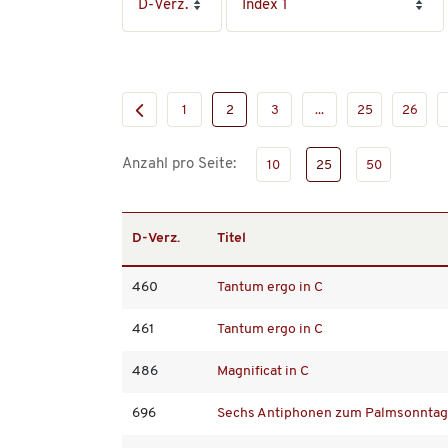
1
2
3
...
25
26
Anzahl pro Seite:
10
25
50
D-Verz.
Titel
460
Tantum ergo in C
461
Tantum ergo in C
486
Magnificat in C
696
Sechs Antiphonen zum Palmsonntag