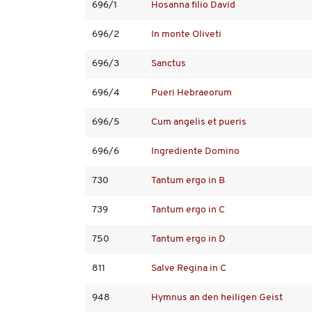
696/1
Hosanna filio David
696/2
In monte Oliveti
696/3
Sanctus
696/4
Pueri Hebraeorum
696/5
Cum angelis et pueris
696/6
Ingrediente Domino
730
Tantum ergo in B
739
Tantum ergo in C
750
Tantum ergo in D
811
Salve Regina in C
948
Hymnus an den heiligen Geist