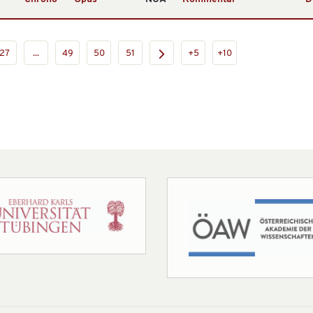
27
...
49
50
51
+5
+10