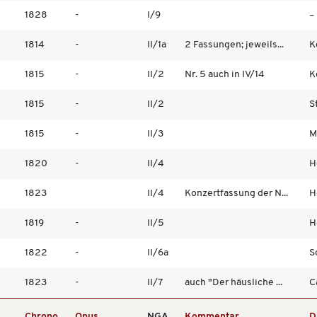
1828
-
I/9
–
1814
-
II/1a
2 Fassungen; jeweils...
K
1815
-
II/2
Nr. 5 auch in IV/14
K
1815
-
II/2
S
1815
-
II/3
M
1820
-
II/4
H
1823
II/4
Konzertfassung der N...
H
1819
-
II/5
H
1822
-
II/6a
S
1823
-
II/7
auch "Der häusliche ...
C
Chrono
Opus
NGA
Kommentar
D