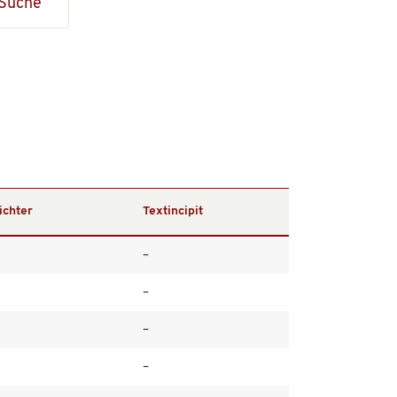
Suche
ichter
Textincipit
–
–
–
–