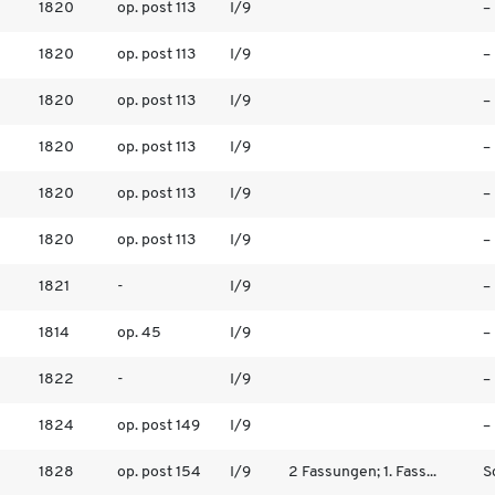
1820
op. post 113
I/9
–
1820
op. post 113
I/9
–
1820
op. post 113
I/9
–
1820
op. post 113
I/9
–
1820
op. post 113
I/9
–
1820
op. post 113
I/9
–
1821
-
I/9
–
1814
op. 45
I/9
–
1822
-
I/9
–
1824
op. post 149
I/9
–
1828
op. post 154
I/9
2 Fassungen; 1. Fass...
S