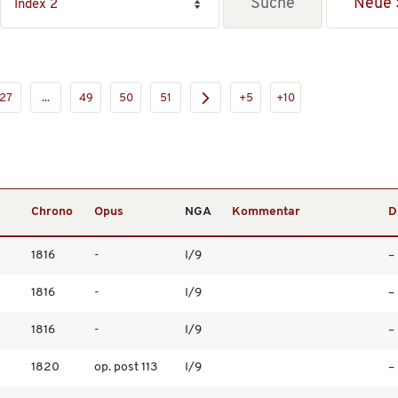
Neue 
27
...
49
50
51
+5
+10
Chrono
Opus
NGA
Kommentar
D
1816
-
I/9
–
1816
-
I/9
–
1816
-
I/9
–
1820
op. post 113
I/9
–