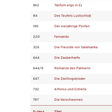
962
Tantum ergo in Es
84
Des Teufels Lustschloß
190
Der vierjährige Posten
220
Fernando
326
Die Freunde von Salamanka
644
Die Zauberharfe
644/9
Romanze des Palmerin
647
Die Zwillingsbrüder
732
Alfonso und Estrella
787
Die Verschwornen
D-Verz.
Titel