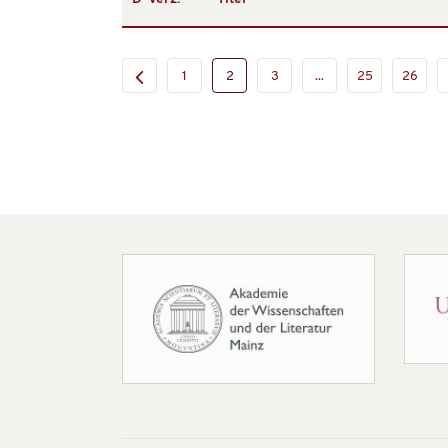
1
2
3
...
25
26