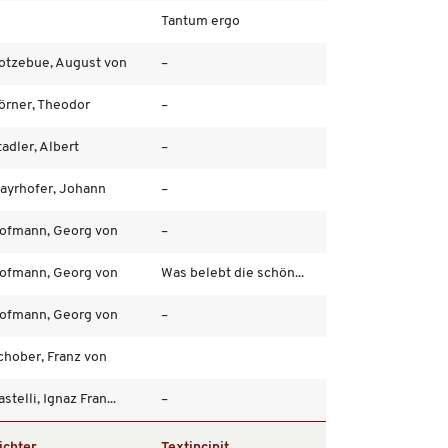
Tantum ergo
otzebue, August von
–
örner, Theodor
–
tadler, Albert
–
ayrhofer, Johann
–
ofmann, Georg von
–
ofmann, Georg von
Was belebt die schön...
ofmann, Georg von
–
chober, Franz von
astelli, Ignaz Fran...
–
ichter
Textincipit