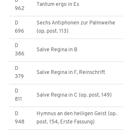
D
Tantum ergo in Es
962
D
Sechs Antiphonen zur Palmweihe
696
(op. post. 113)
D
Salve Regina in B
386
D
Salve Regina in F, Reinschrift
379
D
Salve Regina in C (op. post. 149)
811
D
Hymnus an den heiligen Geist (op.
948
post. 154, Erste Fassung)