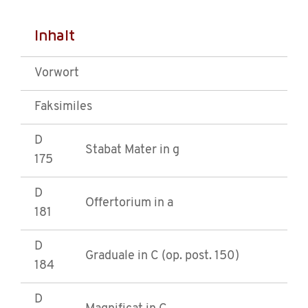
Inhalt
Vorwort
Faksimiles
D
Stabat Mater in g
175
D
Offertorium in a
181
D
Graduale in C (op. post. 150)
184
D