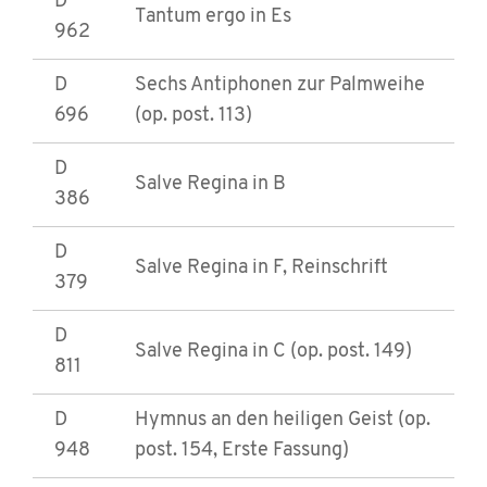
D
Tantum ergo in Es
962
D
Sechs Antiphonen zur Palmweihe
696
(op. post. 113)
D
Salve Regina in B
386
D
Salve Regina in F, Reinschrift
379
D
Salve Regina in C (op. post. 149)
811
D
Hymnus an den heiligen Geist (op.
948
post. 154, Erste Fassung)