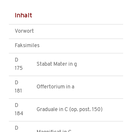
Inhalt
Vorwort
Faksimiles
D
Stabat Mater in g
175
D
Offertorium in a
181
D
Graduale in C (op. post. 150)
184
D