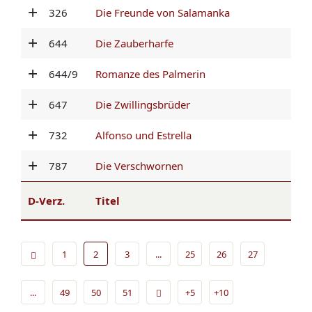
326
Die Freunde von Salamanka
644
Die Zauberharfe
644/9
Romanze des Palmerin
647
Die Zwillingsbrüder
732
Alfonso und Estrella
787
Die Verschwornen
D-Verz.
Titel
1
2
3
...
25
26
27
...
49
50
51
+5
+10