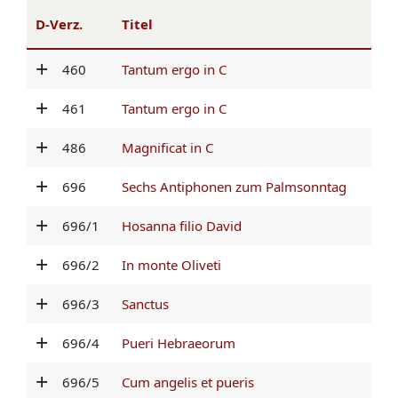
D-Verz.
Titel
460
Tantum ergo in C
461
Tantum ergo in C
486
Magnificat in C
696
Sechs Antiphonen zum Palmsonntag
696/1
Hosanna filio David
696/2
In monte Oliveti
696/3
Sanctus
696/4
Pueri Hebraeorum
696/5
Cum angelis et pueris