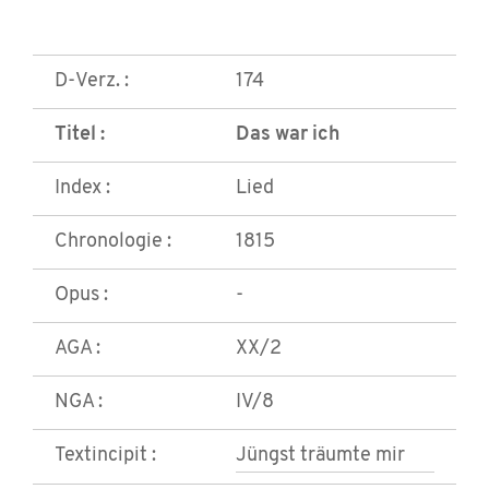
D-Verz. :
174
Titel :
Das war ich
Index :
Lied
Chronologie :
1815
Opus :
-
AGA :
XX/2
NGA :
IV/8
Textincipit :
Jüngst träumte mir