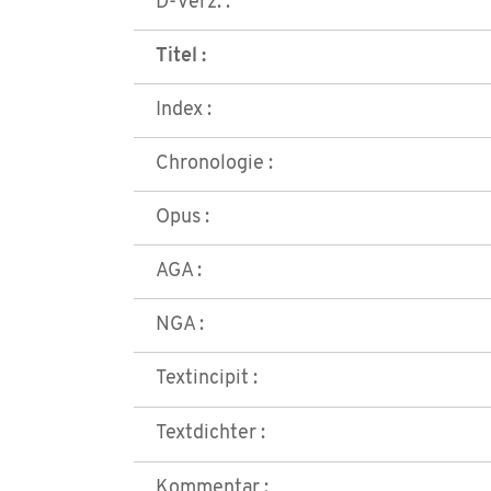
D-Verz. :
Titel :
Index :
Chronologie :
Opus :
AGA :
NGA :
Textincipit :
Textdichter :
Kommentar :