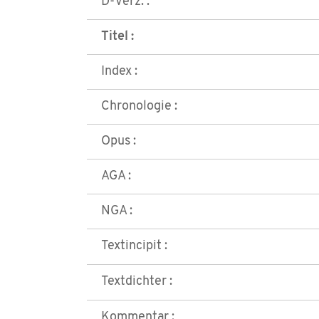
D-Verz. :
Titel :
Index :
Chronologie :
Opus :
AGA :
NGA :
Textincipit :
Textdichter :
Kommentar :