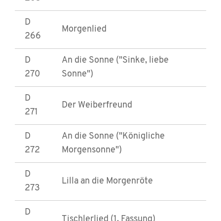
D
Morgenlied
266
D
An die Sonne ("Sinke, liebe
270
Sonne")
D
Der Weiberfreund
271
D
An die Sonne ("Königliche
272
Morgensonne")
D
Lilla an die Morgenröte
273
D
Tischlerlied (1. Fassung)