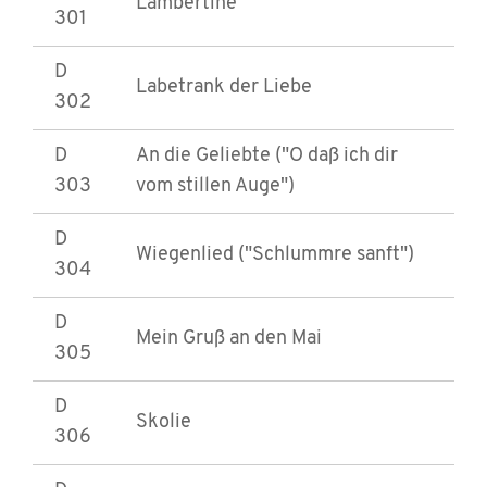
Lambertine
301
D
Labetrank der Liebe
302
D
An die Geliebte ("O daß ich dir
303
vom stillen Auge")
D
Wiegenlied ("Schlummre sanft")
304
D
Mein Gruß an den Mai
305
D
Skolie
306