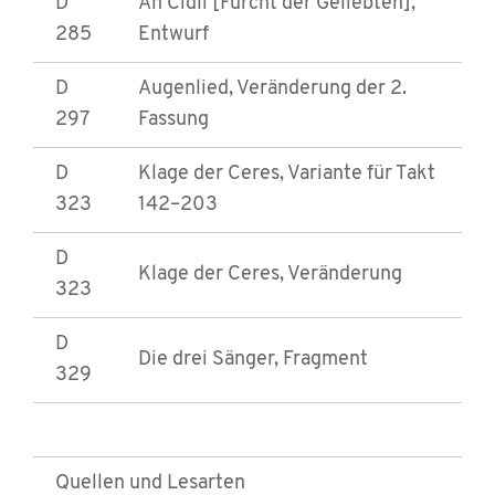
D
An Cidli [Furcht der Geliebten],
285
Entwurf
D
Augenlied, Veränderung der 2.
297
Fassung
D
Klage der Ceres, Variante für Takt
323
142–203
D
Klage der Ceres, Veränderung
323
D
Die drei Sänger, Fragment
329
Quellen und Lesarten