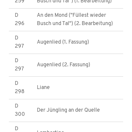
259
Busch und Tal") (1. Bearbeitung)
D
An den Mond ("Füllest wieder
296
Busch und Tal") (2. Bearbeitung)
D
Augenlied (1. Fassung)
297
D
Augenlied (2. Fassung)
297
D
Liane
298
D
Der Jüngling an der Quelle
300
D