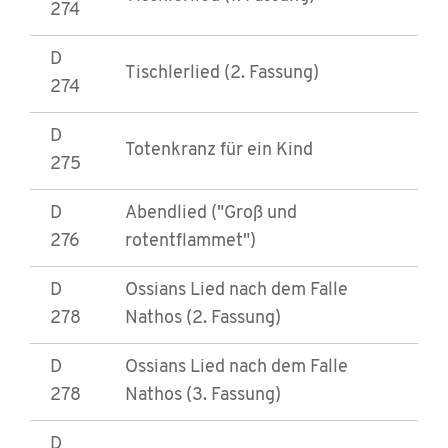
274
D
Tischlerlied (2. Fassung)
274
D
Totenkranz für ein Kind
275
D
Abendlied ("Groß und
276
rotentflammet")
D
Ossians Lied nach dem Falle
278
Nathos (2. Fassung)
D
Ossians Lied nach dem Falle
278
Nathos (3. Fassung)
D