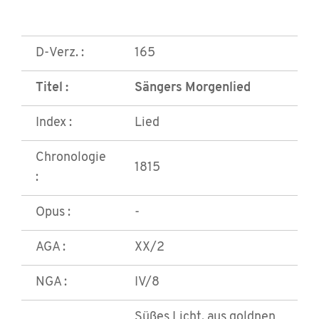
D-Verz. :
165
Titel :
Sängers Morgenlied
Index :
Lied
Chronologie
1815
:
Opus :
-
AGA :
XX/2
NGA :
IV/8
Süßes Licht, aus goldnen