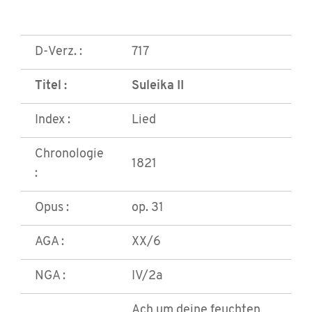
D-Verz. :
717
Titel :
Suleika II
Index :
Lied
Chronologie
1821
:
Opus :
op. 31
AGA :
XX/6
NGA :
IV/2a
Ach um deine feuchten