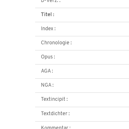
D-Verz. :
Titel :
Index :
Chronologie :
Opus :
AGA :
NGA :
Textincipit :
Textdichter :
Kommentar :