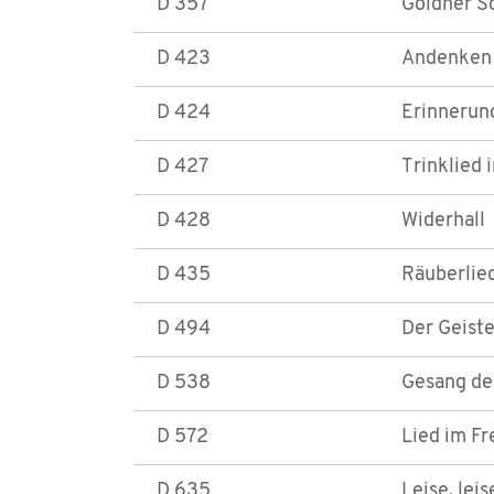
D 357
Goldner S
D 423
Andenken 
D 424
Erinnerun
D 427
Trinklied 
D 428
Widerhall
D 435
Räuberlied
D 494
Der Geiste
D 538
Gesang der
D 572
Lied im Fr
D 635
Leise, leis