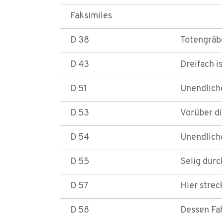
Faksimiles
D 38
Totengräbe
D 43
Dreifach i
D 51
Unendliche
D 53
Vorüber d
D 54
Unendliche
D 55
Selig durc
D 57
Hier strec
D 58
Dessen Fa