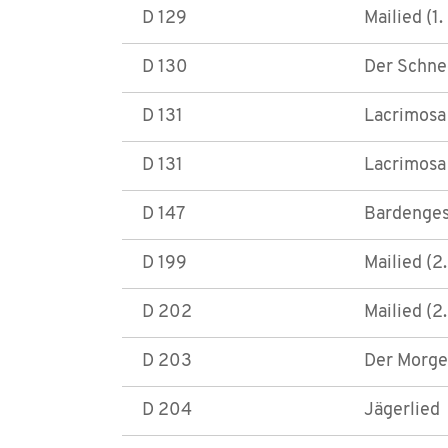
D 129
Mailied (1
D 130
Der Schnee
D 131
Lacrimosa 
D 131
Lacrimosa 
D 147
Bardenge
D 199
Mailied (2
D 202
Mailied (2
D 203
Der Morge
D 204
Jägerlied