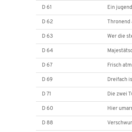
D 61
Ein jugen
D 62
Thronend 
D 63
Wer die st
D 64
Majestäts
D 67
Frisch at
D 69
Dreifach i
D 71
Die zwei 
D 60
Hier umar
D 88
Verschwun