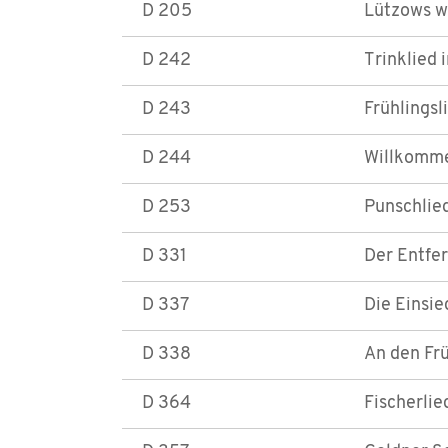
D 205
Lützows w
D 242
Trinklied 
D 243
Frühlingsl
D 244
Willkomme
D 253
Punschlied
D 331
Der Entfer
D 337
Die Einsie
D 338
An den Frü
D 364
Fischerlie