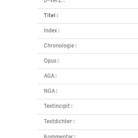
D-Verz. :
Titel :
Index :
Chronologie :
Opus :
AGA :
NGA :
Textincipit :
Textdichter :
Kommentar :