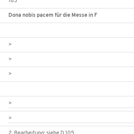
185
Dona nobis pacem für die Messe in F
>
>
>
>
>
2. Bearbeitung; siehe D 105