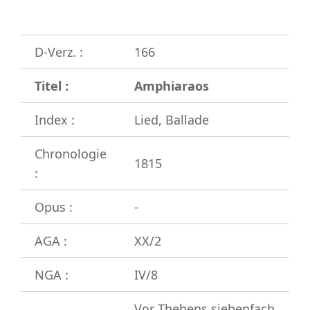
D-Verz. :
166
Titel :
Amphiaraos
Index :
Lied, Ballade
Chronologie
1815
:
Opus :
-
AGA :
XX/2
NGA :
IV/8
Vor Thebens siebenfach