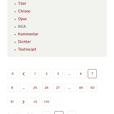
Titel
Chrono
Opus
NGA
Kommentar
Dichter
Textincipit
-5
1
2
3
...
6
7
8
...
25
26
27
...
49
50
51
+5
+10