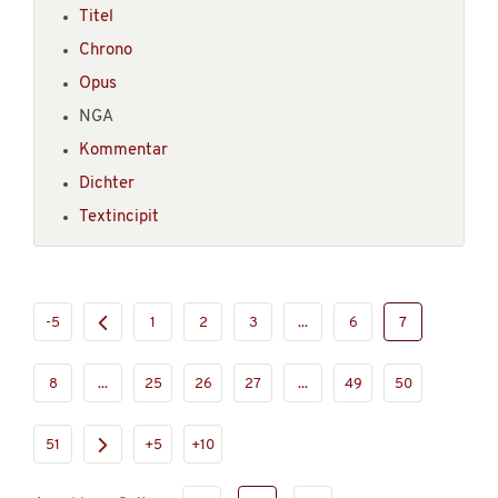
Titel
Chrono
Opus
NGA
Kommentar
Dichter
Textincipit
-5
1
2
3
...
6
7
8
...
25
26
27
...
49
50
51
+5
+10