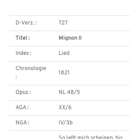
D-Verz. :
727
Titel :
Mignon II
Index :
Lied
Chronologie
1821
:
Opus :
NL 48/5
AGA :
XX/6
NGA :
IV/3b
So laßt mich scheinen, bis