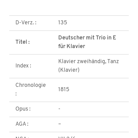
D-Verz. :
135
Deutscher mit Trio in E
Titel :
für Klavier
Klavier zweihändig, Tanz
Index :
(Klavier)
Chronologie
1815
:
Opus :
-
AGA :
–