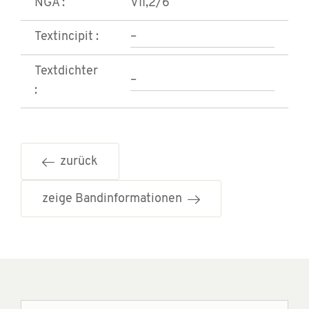
NGA :
VII,2/6
Textincipit :
–
Textdichter
–
:
zurück
zeige Bandinformationen