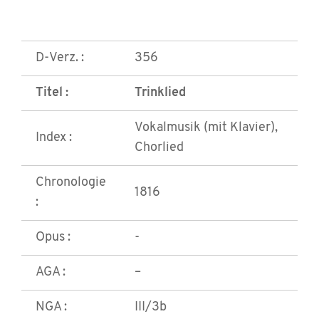
D-Verz. :
356
Titel :
Trinklied
Vokalmusik (mit Klavier),
Index :
Chorlied
Chronologie
1816
:
Opus :
-
AGA :
–
NGA :
III/3b