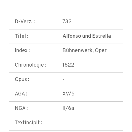
D-Verz. :
732
Titel :
Alfonso und Estrella
Index :
Bühnenwerk, Oper
Chronologie :
1822
Opus :
-
AGA :
XV/5
NGA :
II/6a
Textincipit :