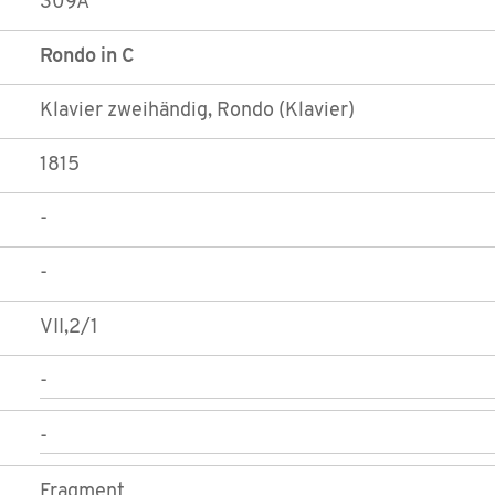
309A
Rondo in C
Klavier zweihändig, Rondo (Klavier)
1815
-
-
VII,2/1
-
-
Fragment