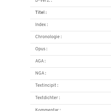
D-Verz. :
Titel :
Index :
Chronologie :
Opus :
AGA :
NGA :
Textincipit :
Textdichter :
Kommentar :