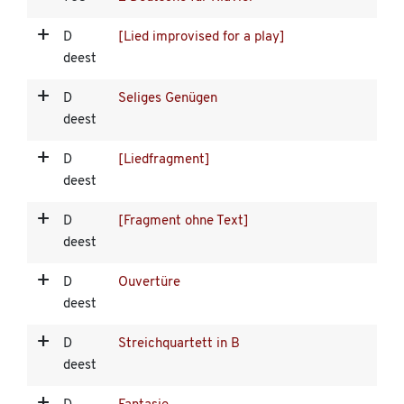
D
[Lied improvised for a play]
deest
D
Seliges Genügen
deest
D
[Liedfragment]
deest
D
[Fragment ohne Text]
deest
D
Ouvertüre
deest
D
Streichquartett in B
deest