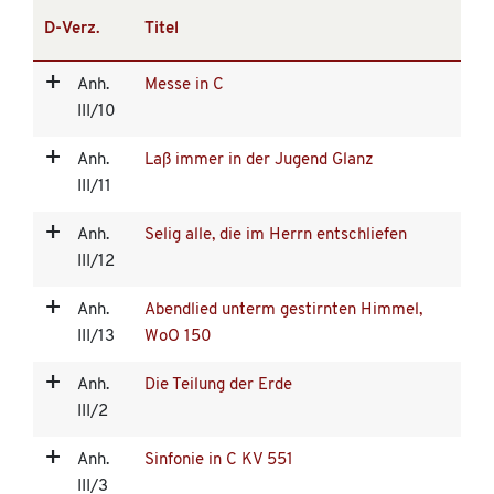
D-Verz.
Titel
Anh.
Messe in C
III/10
Anh.
Laß immer in der Jugend Glanz
III/11
Anh.
Selig alle, die im Herrn entschliefen
III/12
Anh.
Abendlied unterm gestirnten Himmel,
III/13
WoO 150
Anh.
Die Teilung der Erde
III/2
Anh.
Sinfonie in C KV 551
III/3