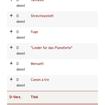
D
Fantasie
deest
D
Streichsextett
deest
D
Fuge
deest
D
"Lieder für das Pianoforte"
deest
D
Menuett
deest
D
Canon a tre
deest
D-Verz.
Titel