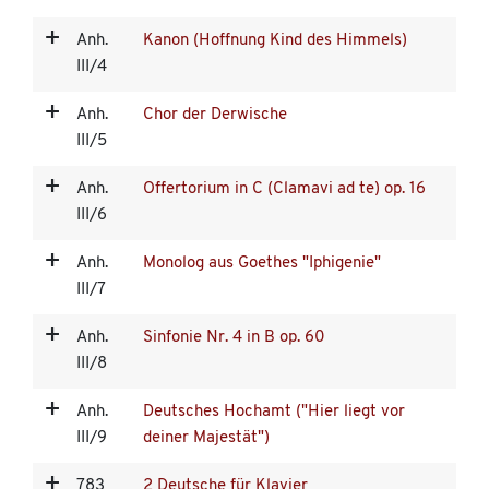
Anh.
Kanon (Hoffnung Kind des Himmels)
III/4
Anh.
Chor der Derwische
III/5
Anh.
Offertorium in C (Clamavi ad te) op. 16
III/6
Anh.
Monolog aus Goethes "Iphigenie"
III/7
Anh.
Sinfonie Nr. 4 in B op. 60
III/8
Anh.
Deutsches Hochamt ("Hier liegt vor
III/9
deiner Majestät")
783
2 Deutsche für Klavier