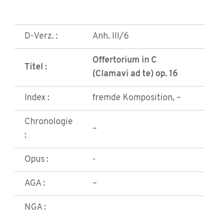
D-Verz. :
Anh. III/6
Offertorium in C
Titel :
(Clamavi ad te) op. 16
Index :
fremde Komposition, –
Chronologie
–
:
Opus :
-
AGA :
–
NGA :