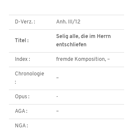
D-Verz. :
Anh. III/12
Selig alle, die im Herrn
Titel :
entschliefen
Index :
fremde Komposition, –
Chronologie
–
:
Opus :
-
AGA :
–
NGA :