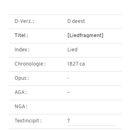
D-Verz. :
D deest
Titel :
[Liedfragment]
Index :
Lied
Chronologie :
1827 ca
Opus :
-
AGA :
–
NGA :
Textincipit :
?