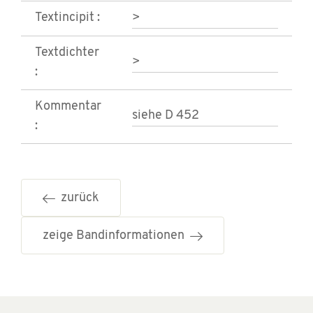
Textincipit :
>
Textdichter
>
:
Kommentar
siehe D 452
:
zurück
zeige Bandinformationen