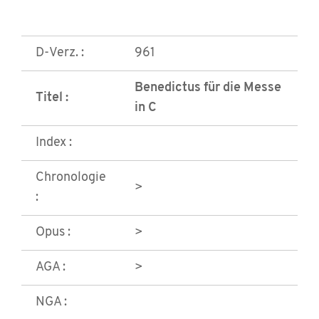
D-Verz. :
961
Benedictus für die Messe
Titel :
in C
Index :
Chronologie
>
:
Opus :
>
AGA :
>
NGA :