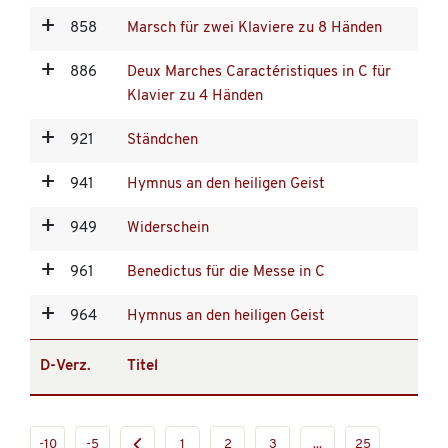
858
Marsch für zwei Klaviere zu 8 Händen
886
Deux Marches Caractéristiques in C für
Klavier zu 4 Händen
921
Ständchen
941
Hymnus an den heiligen Geist
949
Widerschein
961
Benedictus für die Messe in C
964
Hymnus an den heiligen Geist
D-Verz.
Titel
-10
-5
1
2
3
...
25