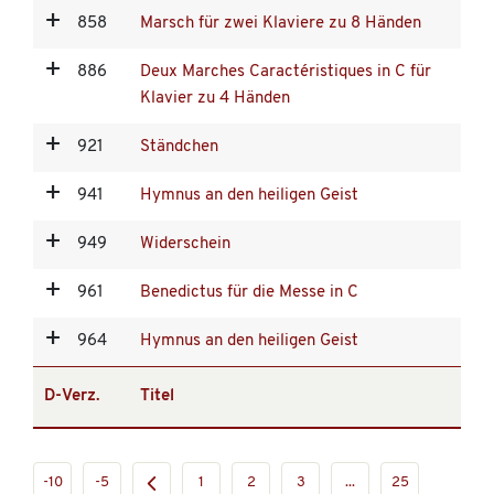
858
Marsch für zwei Klaviere zu 8 Händen
886
Deux Marches Caractéristiques in C für
Klavier zu 4 Händen
921
Ständchen
941
Hymnus an den heiligen Geist
949
Widerschein
961
Benedictus für die Messe in C
964
Hymnus an den heiligen Geist
D-Verz.
Titel
-10
-5
1
2
3
...
25