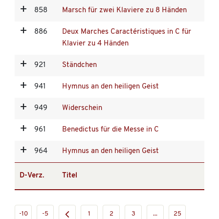
858
Marsch für zwei Klaviere zu 8 Händen
886
Deux Marches Caractéristiques in C für
Klavier zu 4 Händen
921
Ständchen
941
Hymnus an den heiligen Geist
949
Widerschein
961
Benedictus für die Messe in C
964
Hymnus an den heiligen Geist
D-Verz.
Titel
-10
-5
1
2
3
...
25