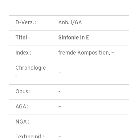
D-Verz. :
Anh. I/6A
Titel :
Sinfonie in E
Index :
fremde Komposition, –
Chronologie
–
:
Opus :
-
AGA :
–
NGA :
Textincipit :
–