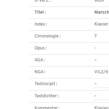
D-Verz. :
980F
Titel :
Marsch 
Index :
Klavier
Chronologie :
?
Opus :
-
AGA :
–
NGA :
VII,2/6
Textincipit :
–
Textdichter :
–
Kommentar :
Klavier