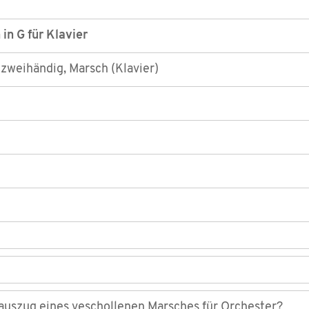
in G für Klavier
 zweihändig, Marsch (Klavier)
auszug eines veschollenen Marsches für Orchester?