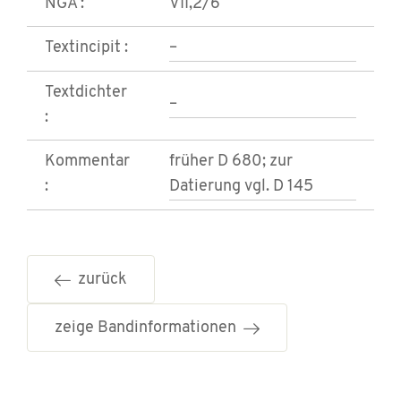
NGA :
VII,2/6
Textincipit :
–
Textdichter
–
:
Kommentar
früher D 680; zur
:
Datierung vgl. D 145
zurück
zeige Bandinformationen