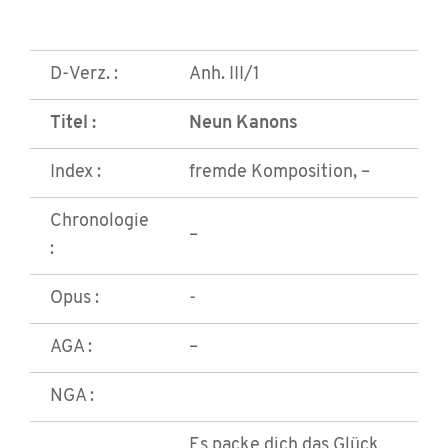
D-Verz. :
Anh. III/1
Titel :
Neun Kanons
Index :
fremde Komposition, –
Chronologie
–
:
Opus :
-
AGA :
–
NGA :
Es packe dich das Glück