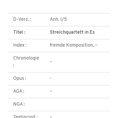
D-Verz. :
Anh. I/5
Titel :
Streichquartett in Es
Index :
fremde Komposition, –
Chronologie
–
:
Opus :
-
AGA :
–
NGA :
Textincipit :
–