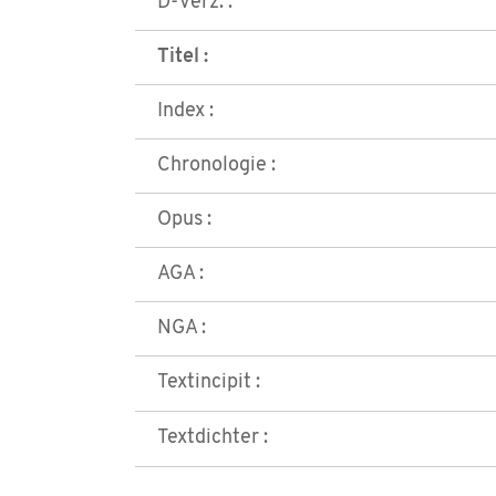
D-Verz. :
Titel :
Index :
Chronologie :
Opus :
AGA :
NGA :
Textincipit :
Textdichter :