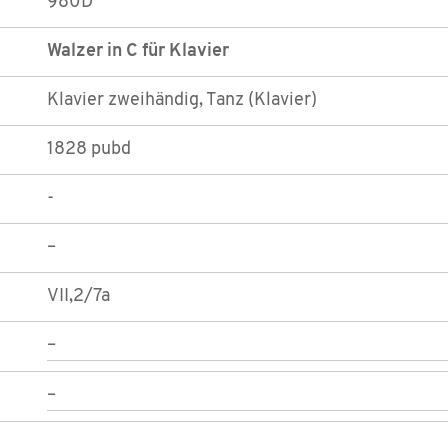
980D
Walzer in C für Klavier
Klavier zweihändig, Tanz (Klavier)
1828 pubd
-
–
VII,2/7a
–
–