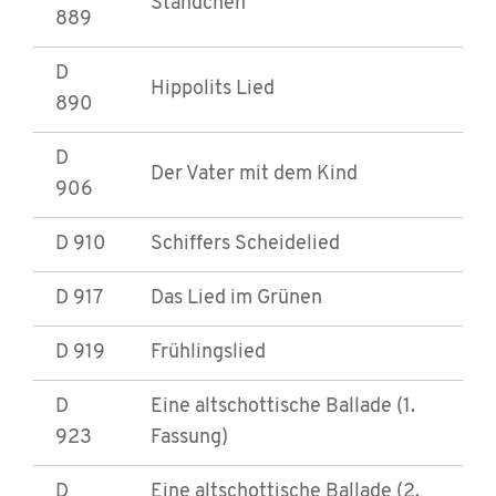
Ständchen
889
D
Hippolits Lied
890
D
Der Vater mit dem Kind
906
D 910
Schiffers Scheidelied
D 917
Das Lied im Grünen
D 919
Frühlingslied
D
Eine altschottische Ballade (1.
923
Fassung)
D
Eine altschottische Ballade (2.