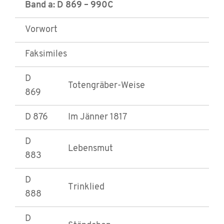
Band a: D 869 – 990C
Vorwort
Faksimiles
D
Totengräber-Weise
869
D 876
Im Jänner 1817
D
Lebensmut
883
D
Trinklied
888
D