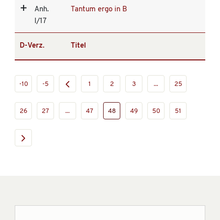
Anh.
Tantum ergo in B
I/17
D-Verz.
Titel
-10
-5
1
2
3
...
25
26
27
...
47
48
49
50
51