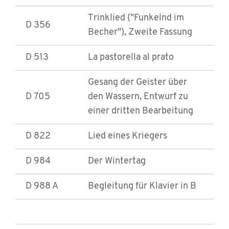
Trinklied ("Funkelnd im
D 356
Becher"), Zweite Fassung
D 513
La pastorella al prato
Gesang der Geister über
D 705
den Wassern, Entwurf zu
einer dritten Bearbeitung
D 822
Lied eines Kriegers
D 984
Der Wintertag
D 988 A
Begleitung für Klavier in B