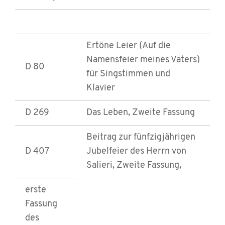
Ertöne Leier (Auf die
Namensfeier meines Vaters)
D 80
für Singstimmen und
Klavier
D 269
Das Leben, Zweite Fassung
Beitrag zur fünfzigjährigen
D 407
Jubelfeier des Herrn von
Salieri, Zweite Fassung,
erste
Fassung
des